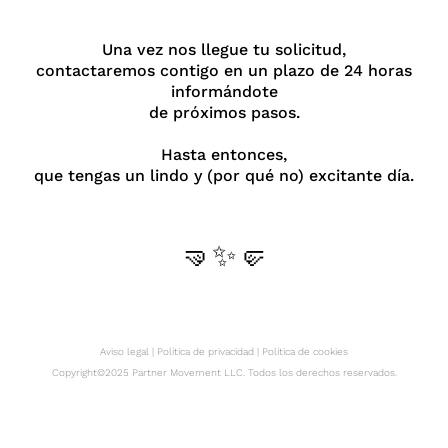
Una vez nos llegue tu solicitud,
contactaremos contigo en un plazo de 24 horas
informándote
de próximos pasos.
Hasta entonces,
que tengas un lindo y (por qué no) excitante día.
🤜✨🤛
Aviso legal
|
Política de privacidad
|
Política de cookies
Copyright©2025 Partner Movement LLC. Todos los derechos reservados.